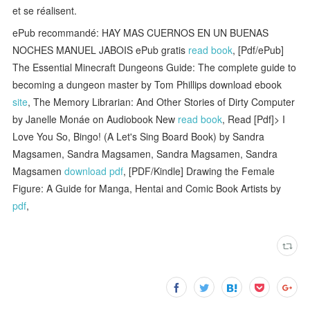
et se réalisent.
ePub recommandé: HAY MAS CUERNOS EN UN BUENAS
NOCHES MANUEL JABOIS ePub gratis
read book
, [Pdf/ePub]
The Essential Minecraft Dungeons Guide: The complete guide to
becoming a dungeon master by Tom Phillips download ebook
site
, The Memory Librarian: And Other Stories of Dirty Computer
by Janelle Monáe on Audiobook New
read book
, Read [Pdf]> I
Love You So, Bingo! (A Let's Sing Board Book) by Sandra
Magsamen, Sandra Magsamen, Sandra Magsamen, Sandra
Magsamen
download pdf
, [PDF/Kindle] Drawing the Female
Figure: A Guide for Manga, Hentai and Comic Book Artists by
pdf
,